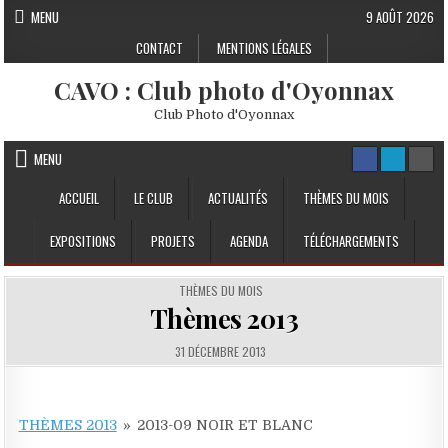
Skip to content
MENU
9 AOÛT 2026
CONTACT
MENTIONS LÉGALES
CAVO : Club photo d'Oyonnax
Club Photo d'Oyonnax
MENU
ACCUEIL
LE CLUB
ACTUALITÉS
THÈMES DU MOIS
EXPOSITIONS
PROJETS
AGENDA
TÉLÉCHARGEMENTS
POSTED IN
THÈMES DU MOIS
Thèmes 2013
PUBLISHED DATE:
31 DÉCEMBRE 2013
THÈMES 2013
»
2013-09 NOIR ET BLANC