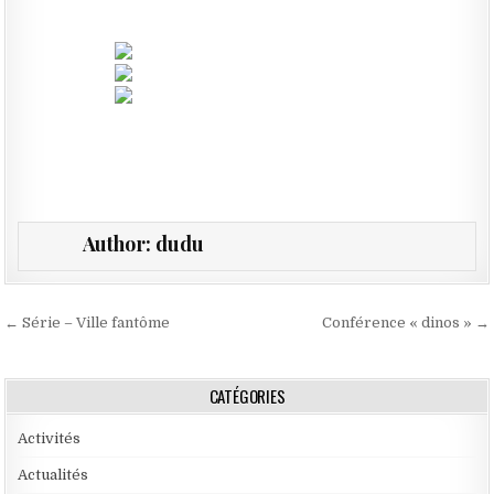
Author:
dudu
Navigation de l’article
← Série – Ville fantôme
Conférence « dinos » →
CATÉGORIES
Activités
Actualités