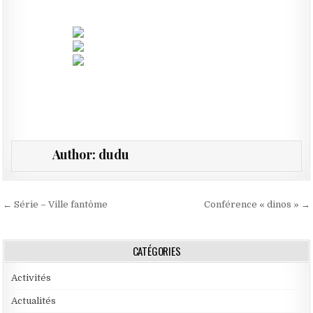
Author:
dudu
Navigation de l’article
← Série – Ville fantôme
Conférence « dinos » →
CATÉGORIES
Activités
Actualités