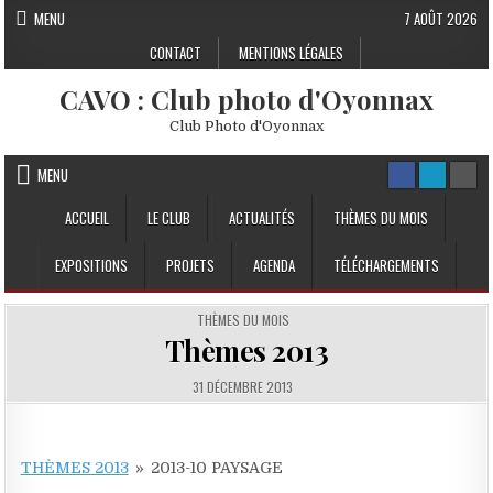
Skip to content
MENU
7 AOÛT 2026
CONTACT
MENTIONS LÉGALES
CAVO : Club photo d'Oyonnax
Club Photo d'Oyonnax
MENU
ACCUEIL
LE CLUB
ACTUALITÉS
THÈMES DU MOIS
EXPOSITIONS
PROJETS
AGENDA
TÉLÉCHARGEMENTS
POSTED IN
THÈMES DU MOIS
Thèmes 2013
PUBLISHED DATE:
31 DÉCEMBRE 2013
THÈMES 2013
»
2013-10 PAYSAGE