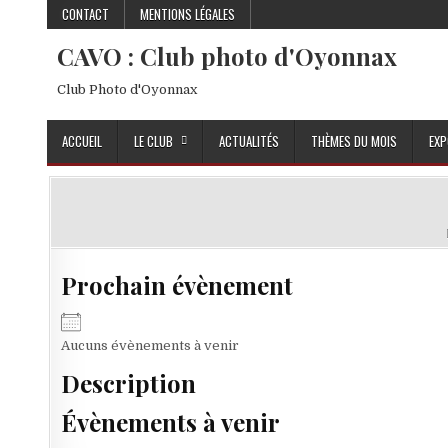
Skip to content
CONTACT
MENTIONS LÉGALES
CAVO : Club photo d'Oyonnax
Club Photo d'Oyonnax
ACCUEIL
LE CLUB
ACTUALITÉS
THÈMES DU MOIS
EXP
Prochain évènement
Aucuns évènements à venir
Description
Évènements à venir