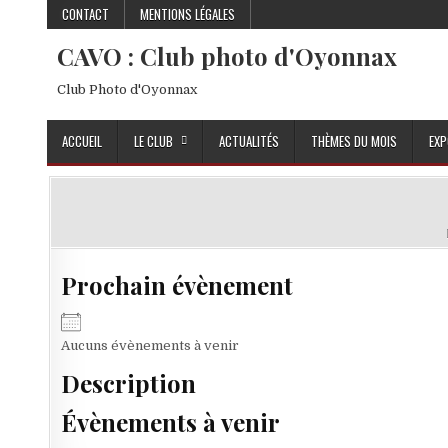
Skip to content
CONTACT
MENTIONS LÉGALES
CAVO : Club photo d'Oyonnax
Club Photo d'Oyonnax
ACCUEIL
LE CLUB
ACTUALITÉS
THÈMES DU MOIS
EXP
Prochain évènement
Aucuns évènements à venir
Description
Évènements à venir