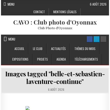
Skip to content
MENU
6 AOÛT 2026
CONTACT
MENTIONS LÉGALES
CAVO : Club photo d'Oyonnax
Club Photo d'Oyonnax
MENU
ACCUEIL
LE CLUB
ACTUALITÉS
THÈMES DU MOIS
EXPOSITIONS
PROJETS
AGENDA
TÉLÉCHARGEMENTS
Images tagged "belle-et-sebastien-
laventure-continue"
6 AOÛT 2026