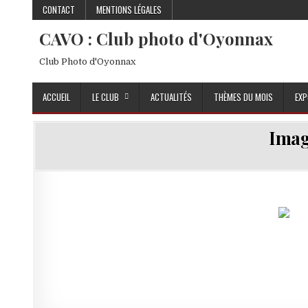
Skip to content
CONTACT
MENTIONS LÉGALES
CAVO : Club photo d'Oyonnax
Club Photo d'Oyonnax
ACCUEIL
LE CLUB
ACTUALITÉS
THÈMES DU MOIS
EXP
Imag