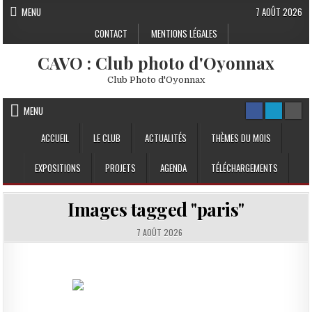
Skip to content
MENU
7 AOÛT 2026
CONTACT
MENTIONS LÉGALES
CAVO : Club photo d'Oyonnax
Club Photo d'Oyonnax
MENU
ACCUEIL
LE CLUB
ACTUALITÉS
THÈMES DU MOIS
EXPOSITIONS
PROJETS
AGENDA
TÉLÉCHARGEMENTS
Images tagged "paris"
7 AOÛT 2026