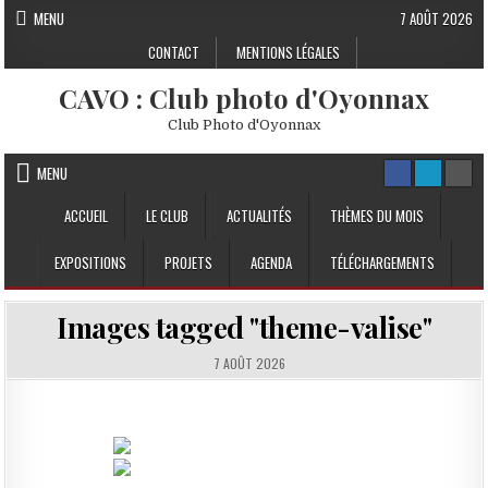
Skip to content
MENU
7 AOÛT 2026
CONTACT
MENTIONS LÉGALES
CAVO : Club photo d'Oyonnax
Club Photo d'Oyonnax
MENU
ACCUEIL
LE CLUB
ACTUALITÉS
THÈMES DU MOIS
EXPOSITIONS
PROJETS
AGENDA
TÉLÉCHARGEMENTS
Images tagged "theme-valise"
7 AOÛT 2026