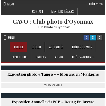
Skip to content
MENU
8 AOÛT 2026
CONTACT
MENTIONS LÉGALES
CAVO : Club photo d'Oyonnax
Club Photo d'Oyonnax
MENU
ACCUEIL
LE CLUB
ACTUALITÉS
THÈMES DU MOIS
EXPOSITIONS
PROJETS
AGENDA
TÉLÉCHARGEMENTS
Exposition photo « Tango » – Moirans en Montagne
Posted in
22 MARS 2023
Exposition Annuelle du PCB – Bourg En Bresse
Posted in