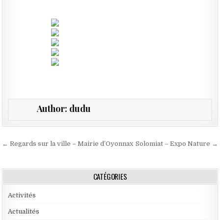
Author:
dudu
Navigation de l’article
← Regards sur la ville – Mairie d’Oyonnax
Solomiat – Expo Nature →
CATÉGORIES
Activités
Actualités