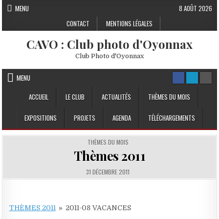
Skip to content
MENU
8 AOÛT 2026
CONTACT
MENTIONS LÉGALES
CAVO : Club photo d'Oyonnax
Club Photo d'Oyonnax
MENU
ACCUEIL
LE CLUB
ACTUALITÉS
THÈMES DU MOIS
EXPOSITIONS
PROJETS
AGENDA
TÉLÉCHARGEMENTS
POSTED IN
THÈMES DU MOIS
Thèmes 2011
PUBLISHED DATE:
31 DÉCEMBRE 2011
THÈMES 2011
»
2011-08 VACANCES