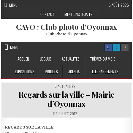
Skip to content
MENU
6 AOÛT 2026
CONTACT
MENTIONS LÉGALES
CAVO : Club photo d'Oyonnax
Club Photo d'Oyonnax
MENU
ACCUEIL
LE CLUB
ACTUALITÉS
THÈMES DU MOIS
EXPOSITIONS
PROJETS
AGENDA
TÉLÉCHARGEMENTS
POSTED IN
ACTUALITÉS
Regards sur la ville – Mairie
d’Oyonnax
PUBLISHED DATE:
1 JUILLET 2012
REGARDS SUR LA VILLE