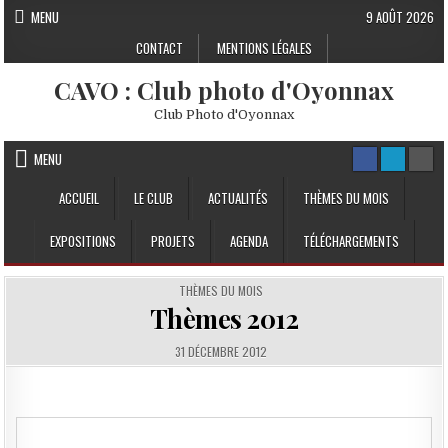
Skip to content
MENU
9 AOÛT 2026
CONTACT
MENTIONS LÉGALES
CAVO : Club photo d'Oyonnax
Club Photo d'Oyonnax
MENU
ACCUEIL
LE CLUB
ACTUALITÉS
THÈMES DU MOIS
EXPOSITIONS
PROJETS
AGENDA
TÉLÉCHARGEMENTS
POSTED IN
THÈMES DU MOIS
Thèmes 2012
PUBLISHED DATE:
31 DÉCEMBRE 2012