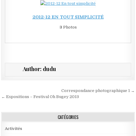
2012-12 EN TOUT SIMPLICITÉ
3
Photos
Author:
dudu
Navigation de l’article
Correspondance photographique 1 →
← Expositions – Festival Oh Bugey 2013
CATÉGORIES
Activités