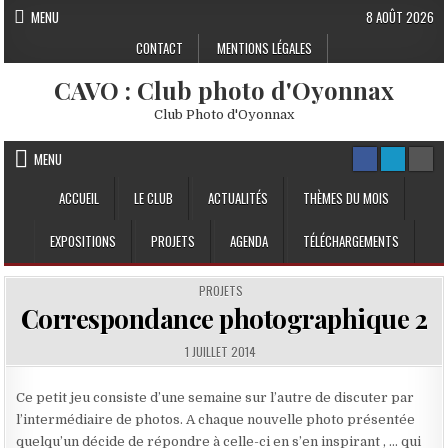
Skip to content
MENU
8 AOÛT 2026
CONTACT
MENTIONS LÉGALES
CAVO : Club photo d'Oyonnax
Club Photo d'Oyonnax
MENU
ACCUEIL
LE CLUB
ACTUALITÉS
THÈMES DU MOIS
EXPOSITIONS
PROJETS
AGENDA
TÉLÉCHARGEMENTS
POSTED IN
PROJETS
Correspondance photographique 2
PUBLISHED DATE:
1 JUILLET 2014
Ce petit jeu consiste d’une semaine sur l’autre de discuter par
l’intermédiaire de photos. A chaque nouvelle photo présentée
quelqu’un décide de répondre à celle-ci en s’en inspirant , … qui