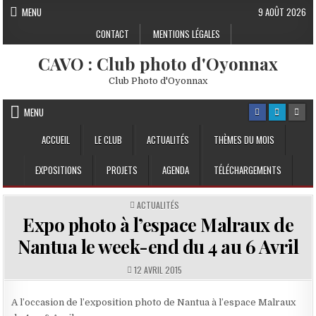
Skip to content
MENU
9 AOÛT 2026
CONTACT
MENTIONS LÉGALES
CAVO : Club photo d'Oyonnax
Club Photo d'Oyonnax
MENU
ACCUEIL
LE CLUB
ACTUALITÉS
THÈMES DU MOIS
EXPOSITIONS
PROJETS
AGENDA
TÉLÉCHARGEMENTS
POSTED IN
ACTUALITÉS
Expo photo à l’espace Malraux de
Nantua le week-end du 4 au 6 Avril
PUBLISHED DATE:
12 AVRIL 2015
A l’occasion de l’exposition photo de Nantua à l’espace Malraux