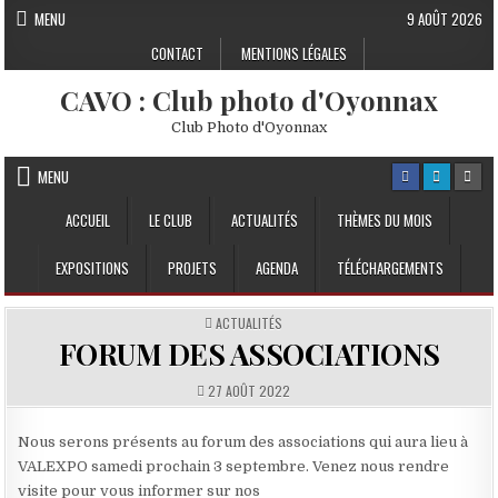
Skip to content
MENU
9 AOÛT 2026
CONTACT
MENTIONS LÉGALES
CAVO : Club photo d'Oyonnax
Club Photo d'Oyonnax
MENU
ACCUEIL
LE CLUB
ACTUALITÉS
THÈMES DU MOIS
EXPOSITIONS
PROJETS
AGENDA
TÉLÉCHARGEMENTS
POSTED IN
ACTUALITÉS
FORUM DES ASSOCIATIONS
PUBLISHED DATE:
27 AOÛT 2022
Nous serons présents au forum des associations qui aura lieu à
VALEXPO samedi prochain 3 septembre. Venez nous rendre
visite pour vous informer sur nos