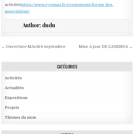
activités
https://www.oyonnax.fr/evenements/forum-des-
associations/
Author:
dudu
Navigation de l’article
← Ouverture MArdi 6 septembre
Mise A jour DE L’AGENDA →
CATÉGORIES
Activités
Actualités
Expositions
Projets
Thèmes du mois