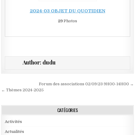
2024-03 OBJET DU QUOTIDIEN
29
Photos
Author:
dudu
Navigation de l’article
Forum des associations 02/09/23 9H00-14H00 →
← Thèmes 2024-2025
CATÉGORIES
Activités
Actualités