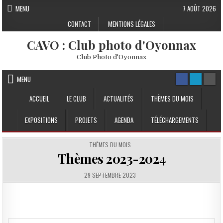
Skip to content
MENU
7 AOÛT 2026
CONTACT
MENTIONS LÉGALES
CAVO : Club photo d'Oyonnax
Club Photo d'Oyonnax
MENU
ACCUEIL
LE CLUB
ACTUALITÉS
THÈMES DU MOIS
EXPOSITIONS
PROJETS
AGENDA
TÉLÉCHARGEMENTS
POSTED IN
THÈMES DU MOIS
Thèmes 2023-2024
PUBLISHED DATE:
29 SEPTEMBRE 2023