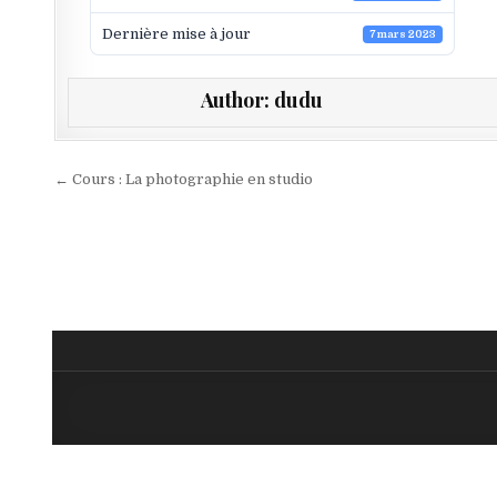
Dernière mise à jour
7 mars 2023
Author:
dudu
Navigation de l’article
← Cours : La photographie en studio