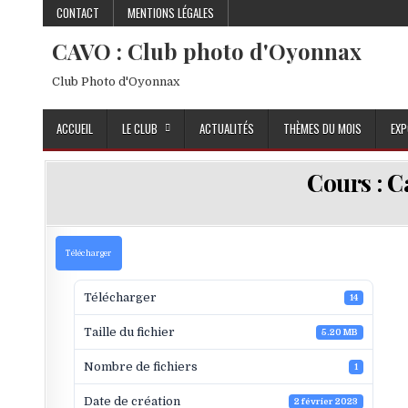
Skip to content
CONTACT
MENTIONS LÉGALES
CAVO : Club photo d'Oyonnax
Club Photo d'Oyonnax
ACCUEIL
LE CLUB
ACTUALITÉS
THÈMES DU MOIS
EXP
Cours : C
Télécharger
Télécharger
14
Taille du fichier
5.20 MB
Nombre de fichiers
1
Date de création
2 février 2023