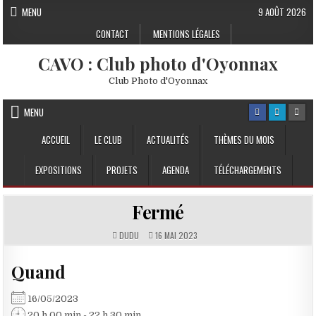
Skip to content
MENU
9 AOÛT 2026
CONTACT
MENTIONS LÉGALES
CAVO : Club photo d'Oyonnax
Club Photo d'Oyonnax
MENU
ACCUEIL
LE CLUB
ACTUALITÉS
THÈMES DU MOIS
EXPOSITIONS
PROJETS
AGENDA
TÉLÉCHARGEMENTS
Fermé
DUDU
16 MAI 2023
Quand
16/05/2023
20 h 00 min - 22 h 30 min