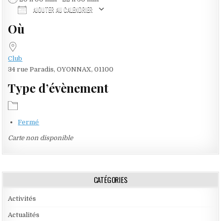
AJOUTER AU CALENDRIER
Où
Télécharger ICS
Calendrier Google
iCalendar
Office 365
Outlook Live
Club
34 rue Paradis, OYONNAX, 01100
Type d’évènement
Fermé
Carte non disponible
CATÉGORIES
Activités
Actualités