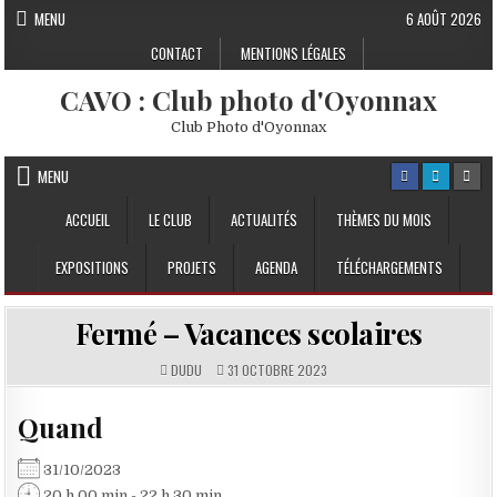
Skip to content
MENU
6 AOÛT 2026
CONTACT
MENTIONS LÉGALES
CAVO : Club photo d'Oyonnax
Club Photo d'Oyonnax
MENU
ACCUEIL
LE CLUB
ACTUALITÉS
THÈMES DU MOIS
EXPOSITIONS
PROJETS
AGENDA
TÉLÉCHARGEMENTS
Fermé – Vacances scolaires
DUDU
31 OCTOBRE 2023
Quand
31/10/2023
20 h 00 min - 22 h 30 min