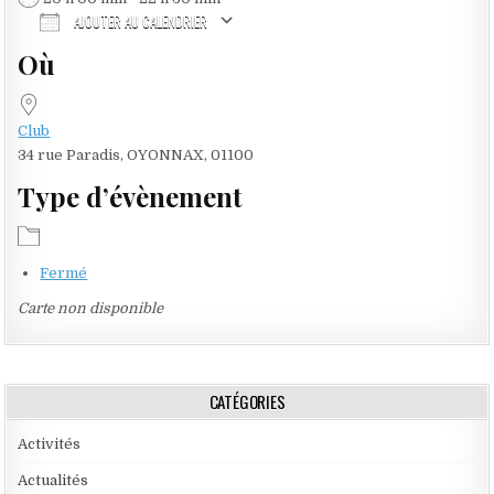
AJOUTER AU CALENDRIER
Où
Télécharger ICS
Calendrier Google
iCalendar
Office 365
Outlook Live
Club
34 rue Paradis, OYONNAX, 01100
Type d’évènement
Fermé
Carte non disponible
CATÉGORIES
Activités
Actualités