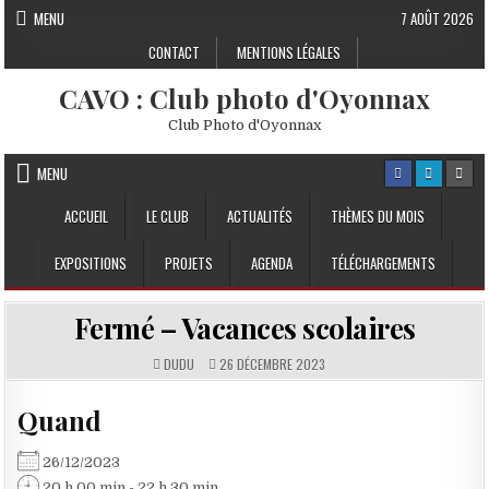
Skip to content
MENU
7 AOÛT 2026
CONTACT
MENTIONS LÉGALES
CAVO : Club photo d'Oyonnax
Club Photo d'Oyonnax
MENU
ACCUEIL
LE CLUB
ACTUALITÉS
THÈMES DU MOIS
EXPOSITIONS
PROJETS
AGENDA
TÉLÉCHARGEMENTS
Fermé – Vacances scolaires
DUDU
26 DÉCEMBRE 2023
Quand
26/12/2023
20 h 00 min - 22 h 30 min