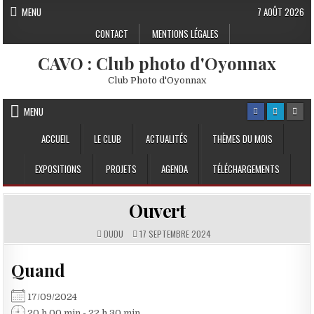
Skip to content
MENU
7 AOÛT 2026
CONTACT
MENTIONS LÉGALES
CAVO : Club photo d'Oyonnax
Club Photo d'Oyonnax
MENU
ACCUEIL
LE CLUB
ACTUALITÉS
THÈMES DU MOIS
EXPOSITIONS
PROJETS
AGENDA
TÉLÉCHARGEMENTS
Ouvert
DUDU
17 SEPTEMBRE 2024
Quand
17/09/2024
20 h 00 min - 22 h 30 min