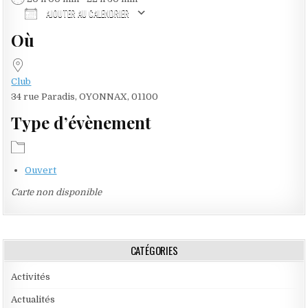
AJOUTER AU CALENDRIER
Où
Télécharger ICS
Calendrier Google
iCalendar
Office 365
Outlook Live
Club
34 rue Paradis, OYONNAX, 01100
Type d’évènement
Ouvert
Carte non disponible
CATÉGORIES
Activités
Actualités