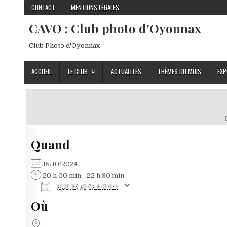
Skip to content
CONTACT
MENTIONS LÉGALES
CAVO : Club photo d'Oyonnax
Club Photo d'Oyonnax
ACCUEIL
LE CLUB
ACTUALITÉS
THÈMES DU MOIS
EXP
Quand
15/10/2024
20 h 00 min - 22 h 30 min
AJOUTER AU CALENDRIER
Où
Télécharger ICS
Calendrier Google
iCalendar
Office 365
Outlook Live