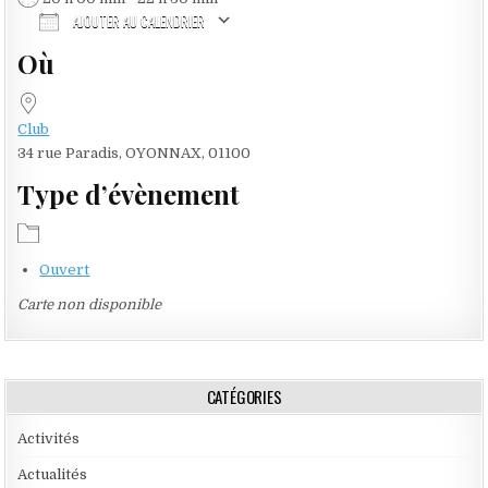
AJOUTER AU CALENDRIER
Où
Télécharger ICS
Calendrier Google
iCalendar
Office 365
Outlook Live
Club
34 rue Paradis, OYONNAX, 01100
Type d’évènement
Ouvert
Carte non disponible
CATÉGORIES
Activités
Actualités