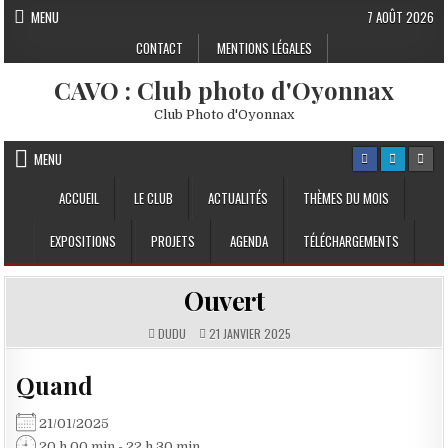
Skip to content
MENU
7 AOÛT 2026
CONTACT
MENTIONS LÉGALES
CAVO : Club photo d'Oyonnax
Club Photo d'Oyonnax
MENU
ACCUEIL
LE CLUB
ACTUALITÉS
THÈMES DU MOIS
EXPOSITIONS
PROJETS
AGENDA
TÉLÉCHARGEMENTS
Ouvert
DUDU
21 JANVIER 2025
Quand
21/01/2025
20 h 00 min - 22 h 30 min