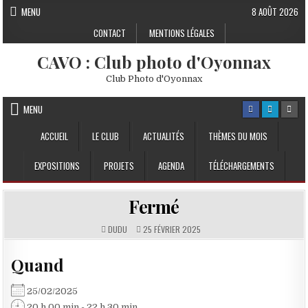
Skip to content
MENU
8 AOÛT 2026
CONTACT
MENTIONS LÉGALES
CAVO : Club photo d'Oyonnax
Club Photo d'Oyonnax
MENU
ACCUEIL
LE CLUB
ACTUALITÉS
THÈMES DU MOIS
EXPOSITIONS
PROJETS
AGENDA
TÉLÉCHARGEMENTS
Fermé
DUDU
25 FÉVRIER 2025
Quand
25/02/2025
20 h 00 min - 22 h 30 min