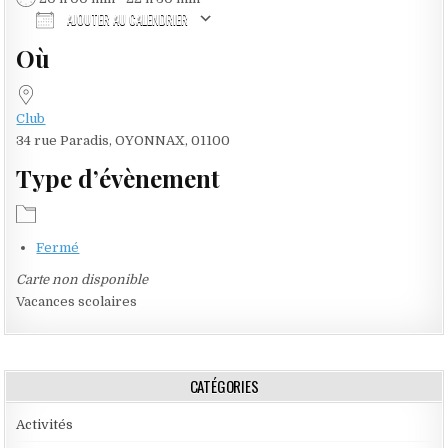
AJOUTER AU CALENDRIER
Où
Télécharger ICS
Calendrier Google
iCalendar
Office 365
Outlook Live
Club
34 rue Paradis, OYONNAX, 01100
Type d’évènement
Fermé
Carte non disponible
Vacances scolaires
CATÉGORIES
Activités