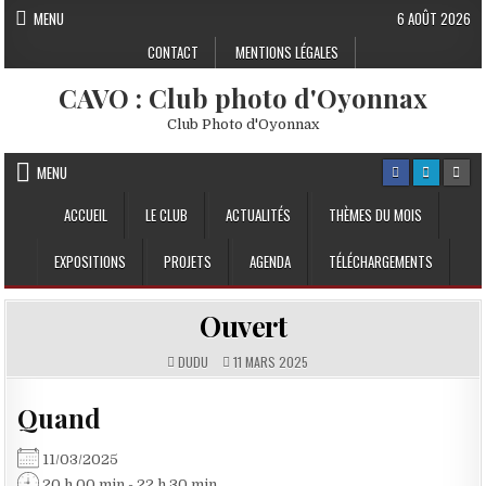
Skip to content
MENU
6 AOÛT 2026
CONTACT
MENTIONS LÉGALES
CAVO : Club photo d'Oyonnax
Club Photo d'Oyonnax
MENU
ACCUEIL
LE CLUB
ACTUALITÉS
THÈMES DU MOIS
EXPOSITIONS
PROJETS
AGENDA
TÉLÉCHARGEMENTS
Ouvert
DUDU
11 MARS 2025
Quand
11/03/2025
20 h 00 min - 22 h 30 min