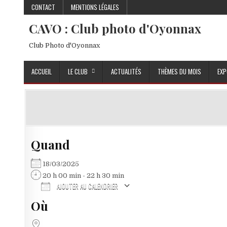
Skip to content
CONTACT
MENTIONS LÉGALES
CAVO : Club photo d'Oyonnax
Club Photo d'Oyonnax
ACCUEIL
LE CLUB
ACTUALITÉS
THÈMES DU MOIS
EXP
Quand
18/03/2025
20 h 00 min - 22 h 30 min
AJOUTER AU CALENDRIER
Où
Télécharger ICS
Calendrier Google
iCalendar
Office 365
Outlook Live