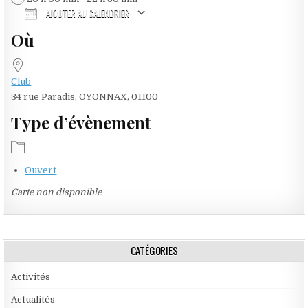
AJOUTER AU CALENDRIER
Où
Télécharger ICS
Calendrier Google
iCalendar
Office 365
Outlook Live
Club
34 rue Paradis, OYONNAX, 01100
Type d’évènement
Ouvert
Carte non disponible
CATÉGORIES
Activités
Actualités