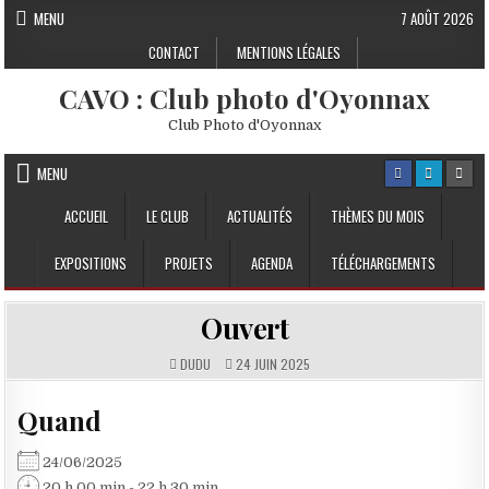
Skip to content
MENU
7 AOÛT 2026
CONTACT
MENTIONS LÉGALES
CAVO : Club photo d'Oyonnax
Club Photo d'Oyonnax
MENU
ACCUEIL
LE CLUB
ACTUALITÉS
THÈMES DU MOIS
EXPOSITIONS
PROJETS
AGENDA
TÉLÉCHARGEMENTS
Ouvert
DUDU
24 JUIN 2025
Quand
24/06/2025
20 h 00 min - 22 h 30 min