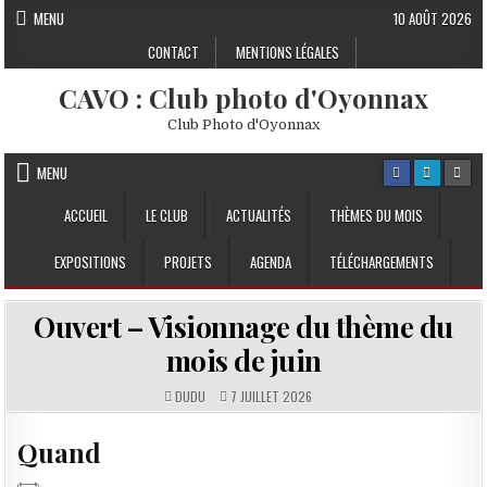
Skip to content
MENU
10 AOÛT 2026
CONTACT
MENTIONS LÉGALES
CAVO : Club photo d'Oyonnax
Club Photo d'Oyonnax
MENU
ACCUEIL
LE CLUB
ACTUALITÉS
THÈMES DU MOIS
EXPOSITIONS
PROJETS
AGENDA
TÉLÉCHARGEMENTS
Ouvert – Visionnage du thème du
mois de juin
DUDU
7 JUILLET 2026
Quand