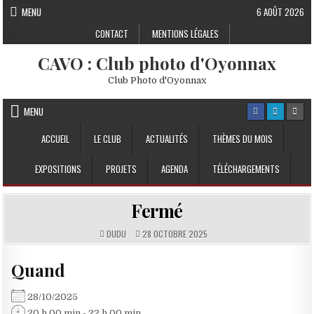
Skip to content
MENU
6 AOÛT 2026
CONTACT
MENTIONS LÉGALES
CAVO : Club photo d'Oyonnax
Club Photo d'Oyonnax
MENU
ACCUEIL
LE CLUB
ACTUALITÉS
THÈMES DU MOIS
EXPOSITIONS
PROJETS
AGENDA
TÉLÉCHARGEMENTS
Fermé
DUDU
28 OCTOBRE 2025
Quand
28/10/2025
20 h 00 min - 22 h 00 min