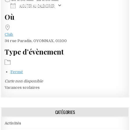
AJOUTER AU CALENDRIER
Où
Télécharger ICS
Calendrier Google
iCalendar
Office 365
Outlook Live
Club
34 rue Paradis, OYONNAX, 01100
Type d’évènement
Fermé
Carte non disponible
Vacances scolaires
CATÉGORIES
Activités