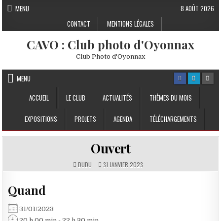
Skip to content
MENU
8 AOÛT 2026
CONTACT
MENTIONS LÉGALES
CAVO : Club photo d'Oyonnax
Club Photo d'Oyonnax
MENU
ACCUEIL
LE CLUB
ACTUALITÉS
THÈMES DU MOIS
EXPOSITIONS
PROJETS
AGENDA
TÉLÉCHARGEMENTS
Ouvert
DUDU
31 JANVIER 2023
Quand
31/01/2023
20 h 00 min - 22 h 30 min