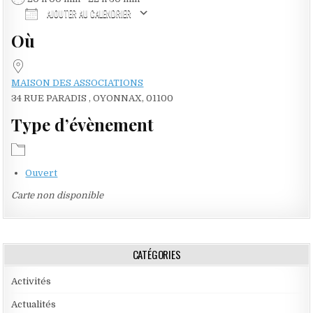
AJOUTER AU CALENDRIER
Où
Télécharger ICS
Calendrier Google
iCalendar
Office 365
Outlook Live
MAISON DES ASSOCIATIONS
34 RUE PARADIS , OYONNAX, 01100
Type d’évènement
Ouvert
Carte non disponible
CATÉGORIES
Activités
Actualités