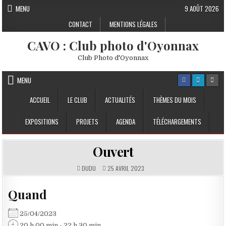
Skip to content
MENU
9 AOÛT 2026
CONTACT
MENTIONS LÉGALES
CAVO : Club photo d'Oyonnax
Club Photo d'Oyonnax
MENU
ACCUEIL
LE CLUB
ACTUALITÉS
THÈMES DU MOIS
EXPOSITIONS
PROJETS
AGENDA
TÉLÉCHARGEMENTS
Ouvert
DUDU
25 AVRIL 2023
Quand
25/04/2023
20 h 00 min - 22 h 30 min