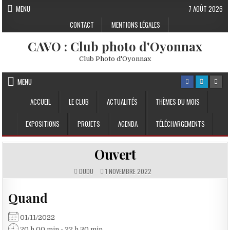
Skip to content
MENU
7 AOÛT 2026
CONTACT
MENTIONS LÉGALES
CAVO : Club photo d'Oyonnax
Club Photo d'Oyonnax
MENU
ACCUEIL
LE CLUB
ACTUALITÉS
THÈMES DU MOIS
EXPOSITIONS
PROJETS
AGENDA
TÉLÉCHARGEMENTS
Ouvert
DUDU
1 NOVEMBRE 2022
Quand
01/11/2022
20 h 00 min - 22 h 30 min