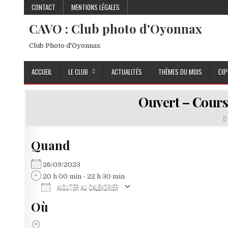
Skip to content
CONTACT
MENTIONS LÉGALES
CAVO : Club photo d'Oyonnax
Club Photo d'Oyonnax
ACCUEIL
LE CLUB
ACTUALITÉS
THÈMES DU MOIS
EXP
Ouvert – Cours
Quand
26/09/2023
20 h 00 min - 22 h 30 min
AJOUTER AU CALENDRIER
Où
Télécharger ICS
Calendrier Google
iCalendar
Office 365
Outlook Live