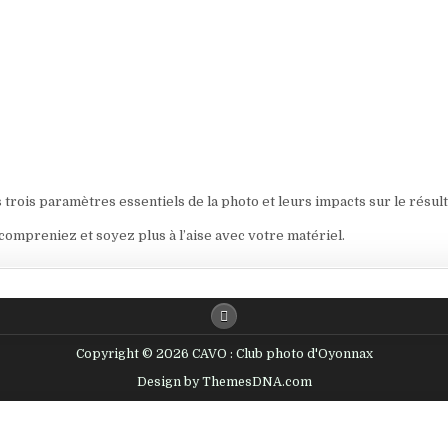
rois paramètres essentiels de la photo et leurs impacts sur le résulta
ompreniez et soyez plus à l’aise avec votre matériel.
Copyright © 2026 CAVO : Club photo d'Oyonnax
Design by ThemesDNA.com