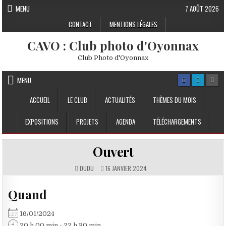
Skip to content
MENU
7 AOÛT 2026
CONTACT
MENTIONS LÉGALES
CAVO : Club photo d'Oyonnax
Club Photo d'Oyonnax
MENU
ACCUEIL
LE CLUB
ACTUALITÉS
THÈMES DU MOIS
EXPOSITIONS
PROJETS
AGENDA
TÉLÉCHARGEMENTS
Ouvert
DUDU
16 JANVIER 2024
Quand
16/01/2024
20 h 00 min - 22 h 30 min