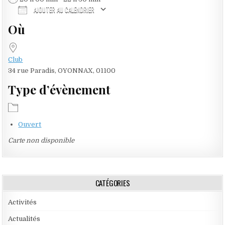
AJOUTER AU CALENDRIER
Où
Télécharger ICS
Calendrier Google
iCalendar
Office 365
Outlook Live
Club
34 rue Paradis, OYONNAX, 01100
Type d’évènement
Ouvert
Carte non disponible
CATÉGORIES
Activités
Actualités