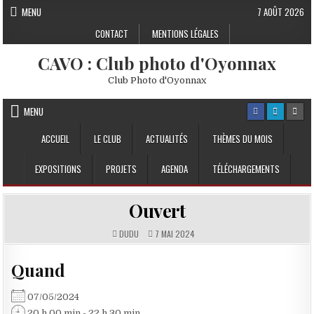
Skip to content
MENU
7 AOÛT 2026
CONTACT
MENTIONS LÉGALES
CAVO : Club photo d'Oyonnax
Club Photo d'Oyonnax
MENU
ACCUEIL
LE CLUB
ACTUALITÉS
THÈMES DU MOIS
EXPOSITIONS
PROJETS
AGENDA
TÉLÉCHARGEMENTS
Ouvert
DUDU
7 MAI 2024
Quand
07/05/2024
20 h 00 min - 22 h 30 min