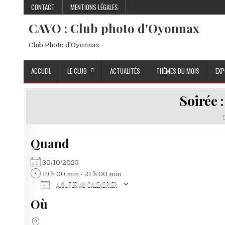
Skip to content
CONTACT
MENTIONS LÉGALES
CAVO : Club photo d'Oyonnax
Club Photo d'Oyonnax
ACCUEIL
LE CLUB
ACTUALITÉS
THÈMES DU MOIS
EXP
Soirée 
Quand
30/10/2025
19 h 00 min - 21 h 00 min
AJOUTER AU CALENDRIER
Où
Télécharger ICS
Calendrier Google