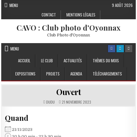
Skip to content
MENU
9 AOÛT 2026
CONTACT
MENTIONS LÉGALES
CAVO : Club photo d'Oyonnax
Club Photo d'Oyonnax
MENU
ACCUEIL
LE CLUB
ACTUALITÉS
THÈMES DU MOIS
EXPOSITIONS
PROJETS
AGENDA
TÉLÉCHARGEMENTS
Ouvert
DUDU
21 NOVEMBRE 2023
Quand
21/11/2023
20 h 00 min - 22 h 30 min